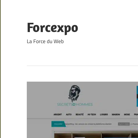
Skip
to
content
Forcexpo
La Force du Web