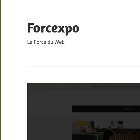
Skip
to
content
Forcexpo
La Force du Web