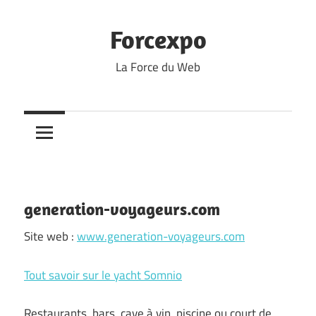
Skip
to
Forcexpo
content
La Force du Web
generation-voyageurs.com
Site web :
www.generation-voyageurs.com
Tout savoir sur le yacht Somnio
Restaurants, bars, cave à vin, piscine ou court de